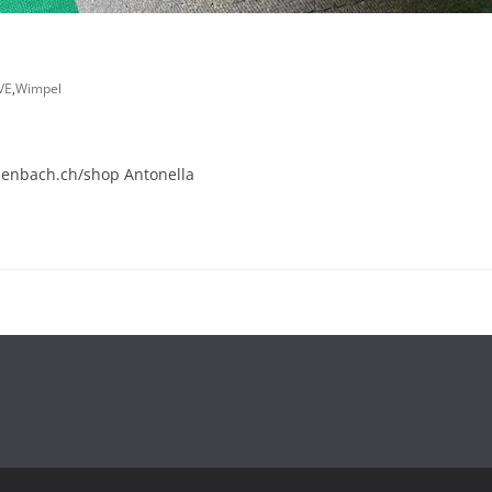
VE
,
Wimpel
enbach.ch/shop Antonella